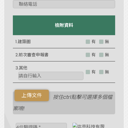
檢附資料
1.建築圖
有
無
2.前次審查申報書
有
無
3.其他
有
無
按住ctrl點擊可選擇多個檔
案唷!