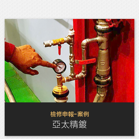
檢修申報-案例
亞太精鍍