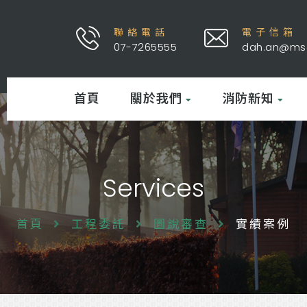
聯絡電話
電子信箱
07-7265555
dah.an@msa
首頁
關於我們
消防新知
Services
首頁
工程委託
圖說審查
實績案例