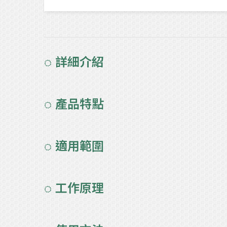
◌ 詳細介紹
◌ 產品特點
◌ 適用範圍
◌ 工作原理