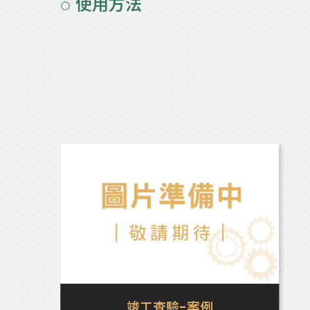
◌ 使用方法
竣工查驗-案例