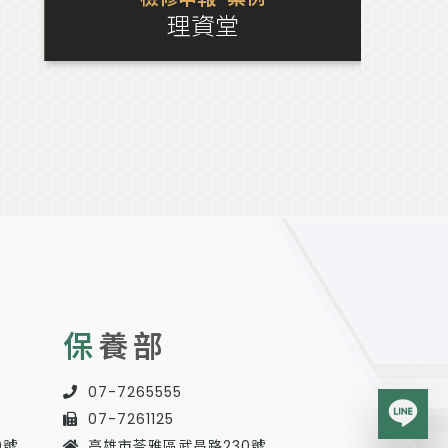
理資堂
保
養部
07-7265555
07-7261125
0號
高雄市苓雅區武昌路230號